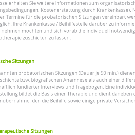
esse erhalten Sie weitere Informationen zum organisatorische
ngsbedingungen, Kostenerstattung durch Krankenkasse). 
ier Termine für die probatorischen Sitzungen vereinbart w
lich, Ihre Krankenkasse / Beihilfestelle darüber zu informie
nehmen möchten und sich vorab die individuell notwendige
otherapie zuschicken zu lassen.
ische Sitzungen
annten probatorischen Sitzungen (Dauer je 50 min.) dienen
chichte bzw. biografischen Anamnese als auch einer differ
aftlich fundierter Interviews und Fragebögen. Eine individue
tellung bildet die Basis einer Therapie und dient daneben 
nübernahme, den die Beihilfe sowie einige private Versich
.
erapeutische Sitzungen