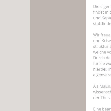
Die eige
findet in
und Kapaz
stattfind
Wir freue
und Kris
strukturi
welche v
Durch den
für sie w
hierbei, 
eigenvera
Als Maßna
wissensc
der Thera
Eine bean