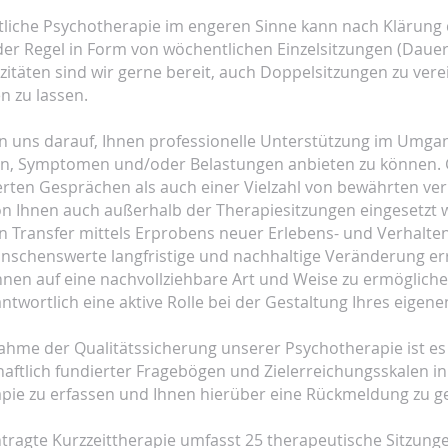
ntliche Psychotherapie im engeren Sinne kann nach Klärun
 der Regel in Form von wöchentlichen Einzelsitzungen (Daue
itäten sind wir gerne bereit, auch Doppelsitzungen zu ver
en zu lassen.
n uns darauf, Ihnen professionelle Unterstützung im Umga
en, Symptomen und/oder Belastungen anbieten zu können. 
erten Gesprächen als auch einer Vielzahl von bewährten v
on Ihnen auch außerhalb der Therapiesitzungen eingesetzt
 Transfer mittels Erprobens neuer Erlebens- und Verhalten
ünschenswerte langfristige und nachhaltige Veränderung er
Ihnen auf eine nachvollziehbare Art und Weise zu ermöglich
ntwortlich eine aktive Rolle bei der Gestaltung Ihres eige
hme der Qualitätssicherung unserer Psychotherapie ist es u
haftlich fundierter Fragebögen und Zielerreichungsskalen
pie zu erfassen und Ihnen hierüber eine Rückmeldung zu g
tragte Kurzzeittherapie umfasst 25 therapeutische Sitzunge