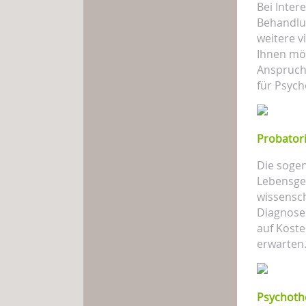
Bei Inter
Behandlu
weitere v
Ihnen mög
Anspruch 
für Psych
Probator
Die sogen
Lebensges
wissensch
Diagnoses
auf Koste
erwarten
Psychoth